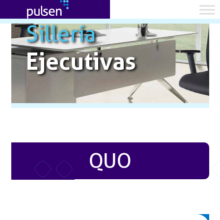
Sillería
Ejecutivas
QUO