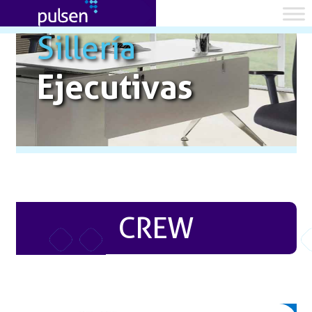
Sillería
Ejecutivas
CREW