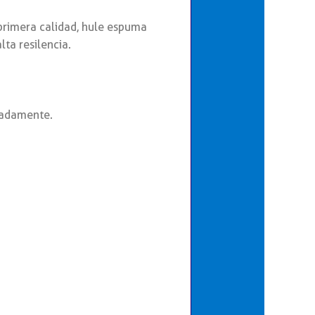
rimera calidad, hule espuma
ta resilencia.
madamente.